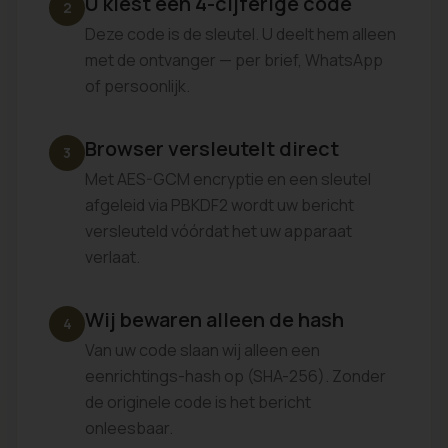
U kiest een 4-cijferige code
2
Deze code is de sleutel. U deelt hem alleen
met de ontvanger — per brief, WhatsApp
of persoonlijk.
Browser versleutelt direct
3
Met AES-GCM encryptie en een sleutel
afgeleid via PBKDF2 wordt uw bericht
versleuteld vóórdat het uw apparaat
verlaat.
Wij bewaren alleen de hash
4
Van uw code slaan wij alleen een
eenrichtings-hash op (SHA-256). Zonder
de originele code is het bericht
onleesbaar.