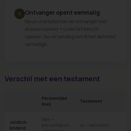
Ontvanger opent eenmalig
5
Na uw overlijden kan de ontvanger met
dossiernummer + code het bericht
openen. Na verzending wordt het definitief
vernietigd.
Verschil met een testament
Persoonlijke
Testament
kluis
Nee —
Juridisch
persoonlijk en
Ja — via notaris
bindend
emotioneel