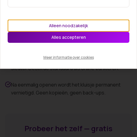
juridische afhandeling om.
Privacy & veiligheid
Alleen noodzakelijk
Medewerkers van Attendo kunnen de inhoud niet
Alles accepteren
inzien — ook niet op verzoek.
Meer informatie over cookies
AES-GCM versleuteling met PBKDF2-afgeleide
sleutel. Dezelfde standaard als online bankieren.
Na eenmalig openen wordt het kluisje permanent
vernietigd. Geen kopieën, geen back-ups.
Probeer het zelf — gratis