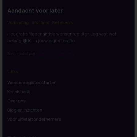
Aandacht voor later
Verbinding · Afscheid · Betekenis
Het gratis Nederlandse wensenregister. Leg vast wat
belangrijk is, in jouw eigen tempo.
Een initiatief van
Attendo Uitvaartzorg
Links
Wensenregister starten
Kennisbank
Over ons
Blog en inzichten
Voor uitvaartondernemers