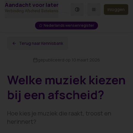
Aandacht voor later
Spring naar hoofdinhoud
Inloggen
Verbinding Afscheid Betekenis
Home
Kennisbank
Muziek kiezen bij een afscheid
Nederlands wensenregister
Terug naar Kennisbank
gepubliceerd op 10 maart 2026
Welke muziek kiezen
bij een afscheid?
Hoe kies je muziek die raakt, troost en
herinnert?