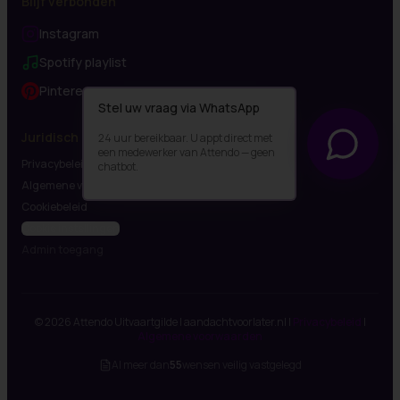
Blijf verbonden
Instagram
Spotify playlist
Pinterest
Stel uw vraag via WhatsApp
Juridisch
24 uur bereikbaar. U appt direct met
een medewerker van Attendo — geen
Privacybeleid
chatbot.
Algemene voorwaarden
Stel uw vraag via WhatsApp
Cookiebeleid
24 uur bereikbaar. U appt direct met een medewerker van Atte
Cookie instellingen
Admin toegang
©
2026
Attendo Uitvaartgilde | aandachtvoorlater.nl |
Privacybeleid
|
Algemene voorwaarden
Al meer dan
55
wensen veilig vastgelegd