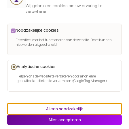
Wij gebruiken cookies om uw ervaring te
verbeteren
Noodzakelijke cookies
Essentieel voor het functioneren van de website. Deze kunnen
niet worden uitgeschakeld.
Analytische cookies
Helpen ons de website te verbeteren door anonieme
Christelijke uitvaartmuziek
gebruiksstatistieken te verzamelen (Google Tag Manager).
Alleen noodzakelijk
Alles accepteren