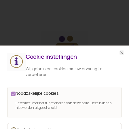
Cookie instellingen
Cl
Wij gebruiken cookies om uw ervaring te
verbeteren
Begin klein. Vul aan
Noodzakelijke cookies
Essentieel voor het functioneren van de website. Deze kunnen
wanneer je wilt
niet worden uitgeschakeld.
Je hoeft niet alles in één keer te weten. Start met