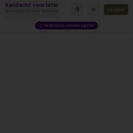
Aandacht voor later
Spring naar hoofdinhoud
Inloggen
Verbinding Afscheid Betekenis
Nederlands wensenregister